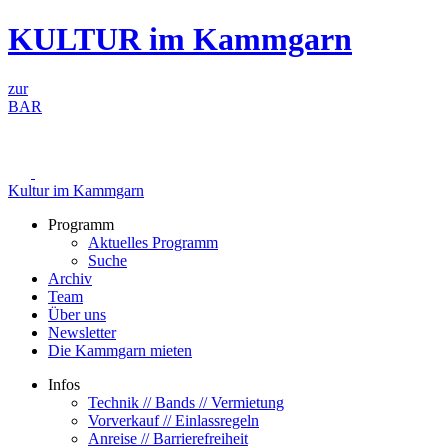
Zum
KULTUR im Kammgarn
Inhalt
springen
zur
BAR
Kultur im Kammgarn
Programm
Aktuelles Programm
Suche
Archiv
Team
Über uns
Newsletter
Die Kammgarn mieten
Infos
Technik // Bands // Vermietung
Vorverkauf // Einlassregeln
Anreise // Barrierefreiheit