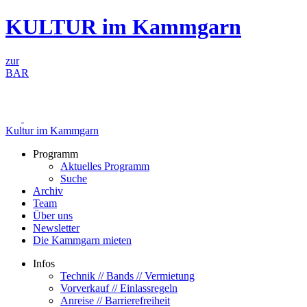
Zum
KULTUR im Kammgarn
Inhalt
springen
zur
BAR
Kultur im Kammgarn
Programm
Aktuelles Programm
Suche
Archiv
Team
Über uns
Newsletter
Die Kammgarn mieten
Infos
Technik // Bands // Vermietung
Vorverkauf // Einlassregeln
Anreise // Barrierefreiheit