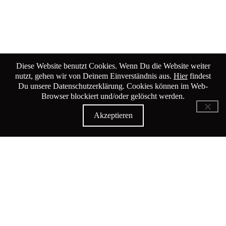
Diese Website benutzt Cookies. Wenn Du die Website weiter
nutzt, gehen wir von Deinem Einverständnis aus.
Hier
findest
Du unsere Datenschutzerklärung. Cookies können im Web-
Browser blockiert und/oder gelöscht werden.
Akzeptieren
KiK Kultur im Kammgarn
Baumgartenstrasse 19
8200 Schaffhausen
Tel: 052 624 01 40
Öffnungszeiten KiK-Büro: