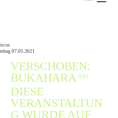
ATUM
reitag 07.05.2021
VERSCHOBEN:
BUKAHARA
[DE]
DIESE
VERANSTALTUN
G WURDE AUF