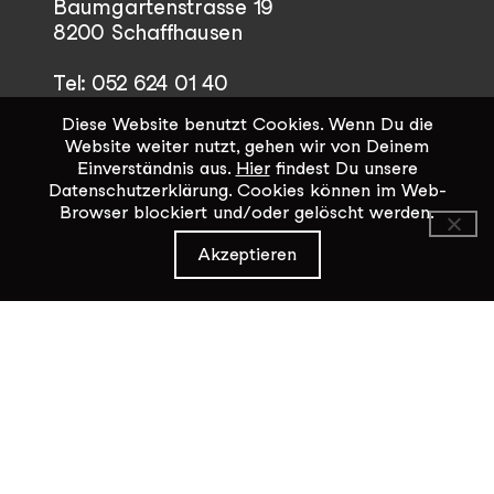
Baumgartenstrasse 19
8200 Schaffhausen
Tel: 052 624 01 40
Diese Website benutzt Cookies. Wenn Du die
Öffnungszeiten KiK-Büro:
Website weiter nutzt, gehen wir von Deinem
Mittwoch - Freitag 14:00 - 17:00
Einverständnis aus.
Hier
findest Du unsere
Datenschutzerklärung. Cookies können im Web-
Browser blockiert und/oder gelöscht werden.
Kontaktformular
Akzeptieren
Datenschutz / Impressum