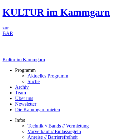
Zum
KULTUR im Kammgarn
Inhalt
springen
zur
BAR
Kultur im Kammgarn
Programm
Aktuelles Programm
Suche
Archiv
Team
Über uns
Newsletter
Die Kammgarn mieten
Infos
Technik // Bands // Vermietung
Vorverkauf // Einlassregeln
Anreise // Barrierefreiheit