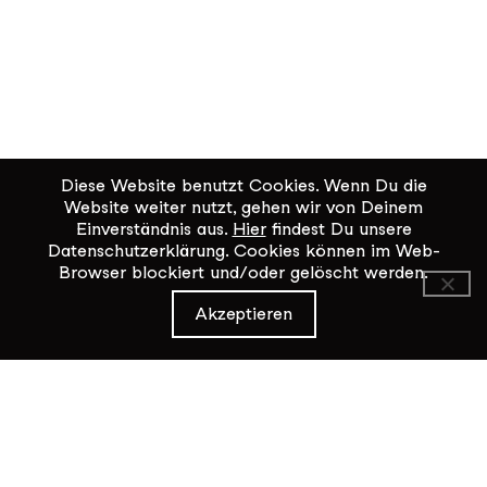
Diese Website benutzt Cookies. Wenn Du die
Website weiter nutzt, gehen wir von Deinem
Einverständnis aus.
Hier
findest Du unsere
Datenschutzerklärung. Cookies können im Web-
Browser blockiert und/oder gelöscht werden.
KiK Kultur im Kammgarn
Akzeptieren
Baumgartenstrasse 19
8200 Schaffhausen
Tel: 052 624 01 40
Öffnungszeiten KiK-Büro:
Mittwoch - Freitag 14:00 - 17:00