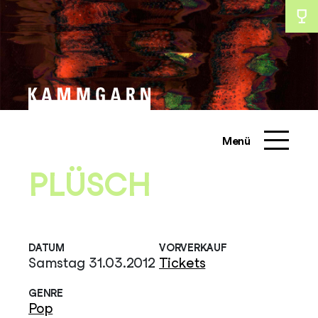
Zum
Inhalt
schliessen
schliessen
springen
Menü
PLÜSCH
DATUM
VORVERKAUF
Samstag 31.03.2012
Tickets
GENRE
Pop