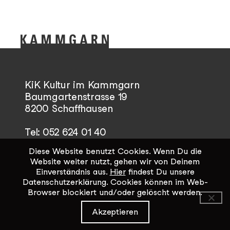
KiK Kultur im Kammgarn
Baumgartenstrasse 19
8200 Schaffhausen
Tel: 052 624 01 40
Diese Website benutzt Cookies. Wenn Du die
Öffnungszeiten KiK-Büro:
Website weiter nutzt, gehen wir von Deinem
Mittwoch - Freitag 14:00 - 17:00
Einverständnis aus.
Hier
findest Du unsere
Datenschutzerklärung. Cookies können im Web-
Browser blockiert und/oder gelöscht werden.
Kontaktformular
Akzeptieren