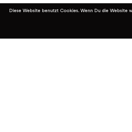
Diese Website benutzt Cookies. Wenn Du die Website we
KiK Kultur im Kammgarn
Baumgartenstrasse 19
8200 Schaffhausen
Tel: 052 624 01 40
Öffnungszeiten KiK-Büro: