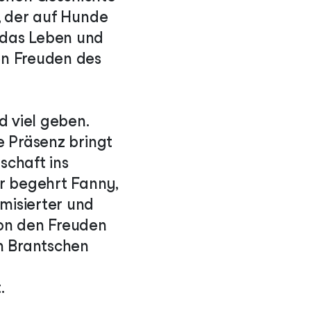
r, der auf Hunde
e das Leben und
nen Freuden des
d viel geben.
re Präsenz bringt
schaft ins
er begehrt Fanny,
hmisierter und
von den Freuden
an Brantschen
.