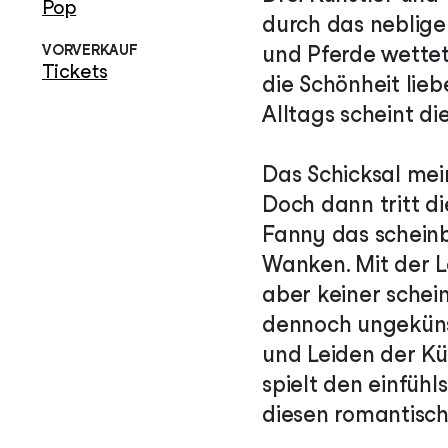
Pop
durch das neblige 
VORVERKAUF
und Pferde wettet
Tickets
die Schönheit lie
Alltags scheint di
Das Schicksal mei
Doch dann tritt di
Fanny das scheinb
Wanken. Mit der Le
aber keiner schei
dennoch ungekünst
und Leiden der Kün
spielt den einfüh
diesen romantisch