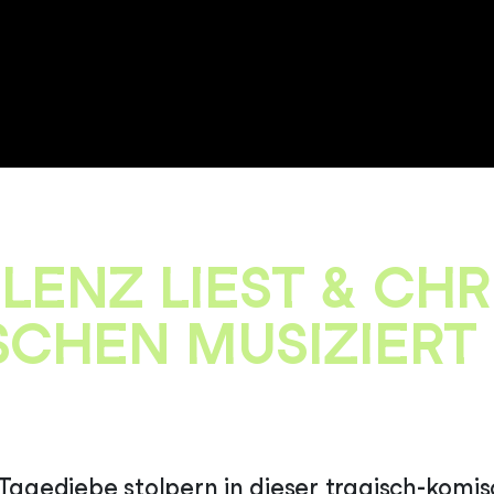
LENZ LIEST & CHR
CHEN MUSIZIERT 
 Tagediebe stolpern in dieser tragisch-komi