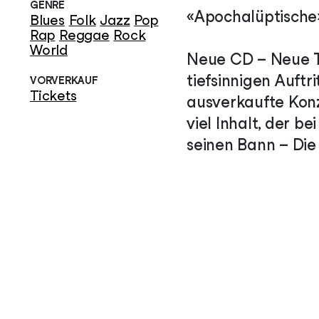
GENRE
«Apochalüptische
Blues
Folk
Jazz
Pop
Rap
Reggae
Rock
World
Neue CD – Neue Tou
tiefsinnigen Auftr
VORVERKAUF
Tickets
ausverkaufte Konze
viel Inhalt, der b
seinen Bann – Die 