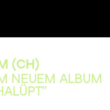
M (CH)
EM NEUEM ALBUM
HALÜPT"