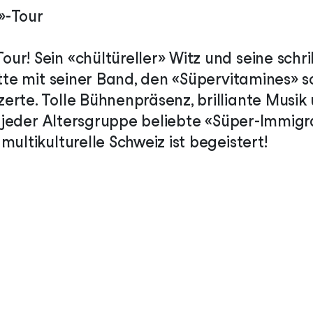
»-Tour
r! Sein «chültüreller» Witz und seine schrill
itte mit seiner Band, den «Süpervitamines» s
rte. Tolle Bühnenpräsenz, brilliante Musik 
ei jeder Altersgruppe beliebte «Süper-Immigra
multikulturelle Schweiz ist begeistert!