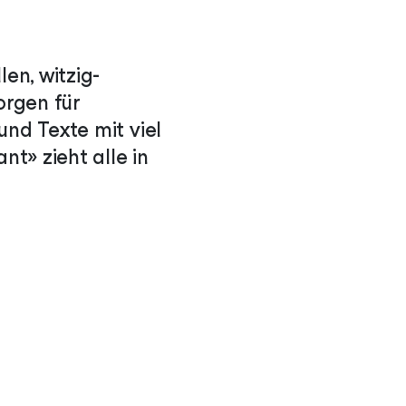
en, witzig-
orgen für
und Texte mit viel
nt» zieht alle in