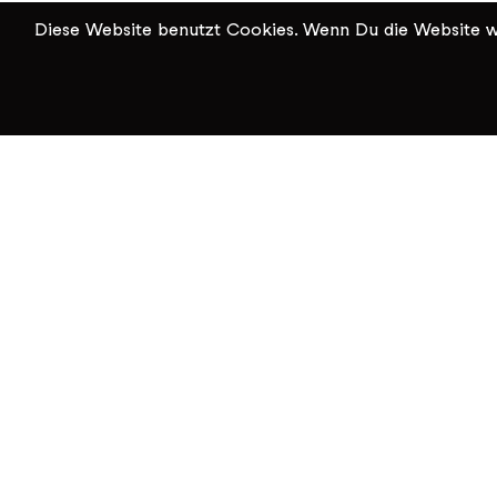
Diese Website benutzt Cookies. Wenn Du die Website we
KiK Kultur im Kammgarn
Baumgartenstrasse 19
8200 Schaffhausen
Tel: 052 624 01 40
Öffnungszeiten KiK-Büro: