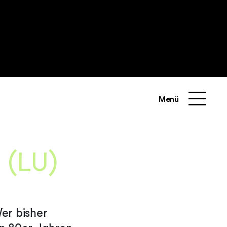
Menü
 (LU)
er bisher