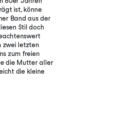
en 80er Jahren
gt ist, könne
iner Band aus der
iesen Stil doch
beachtenswert
n zwei letzten
ns zum freien
e die Mutter aller
icht die kleine