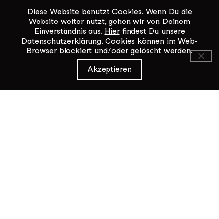
Diese Website benutzt Cookies. Wenn Du die
Website weiter nutzt, gehen wir von Deinem
Einverständnis aus.
Hier
findest Du unsere
Datenschutzerklärung. Cookies können im Web-
Browser blockiert und/oder gelöscht werden.
KiK Kultur im Kammgarn
Akzeptieren
Baumgartenstrasse 19
8200 Schaffhausen
Tel: 052 624 01 40
Öffnungszeiten KiK-Büro:
Mittwoch - Freitag 14:00 - 17:00
Kontaktformular
Datenschutz / Impressum