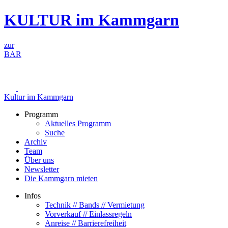
Zum
KULTUR im Kammgarn
Inhalt
springen
zur
BAR
Kultur im Kammgarn
Programm
Aktuelles Programm
Suche
Archiv
Team
Über uns
Newsletter
Die Kammgarn mieten
Infos
Technik // Bands // Vermietung
Vorverkauf // Einlassregeln
Anreise // Barrierefreiheit