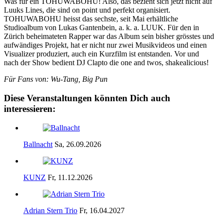
Was für ein TOHUWABOHU! Also, das bezieht sich jetzt nicht auf
Luuks Lines, die sind on point und perfekt organisiert.
TOHUWABOHU heisst das sechste, seit Mai erhältliche
Studioalbum von Lukas Gantenbein, a. k. a. LUUK. Für den in
Zürich beheimateten Rapper war das Album sein bisher grösstes und
aufwändiges Projekt, hat er nicht nur zwei Musikvideos und einen
Visualizer produziert, auch ein Kurzfilm ist entstanden. Vor und
nach der Show bedient DJ Clapto die one and twos, shakealicious!
Für Fans von: Wu-Tang, Big Pun
Diese Veranstaltungen könnten Dich auch
interessieren:
Ballnacht
Sa, 26.09.2026
KUNZ
Fr, 11.12.2026
Adrian Stern Trio
Fr, 16.04.2027