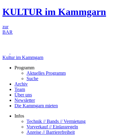
Zum
KULTUR im Kammgarn
Inhalt
springen
zur
BAR
Kultur im Kammgarn
Programm
Aktuelles Programm
Suche
Archiv
Team
Über uns
Newsletter
Die Kammgarn mieten
Infos
Technik // Bands // Vermietung
Vorverkauf // Einlassregeln
Anreise // Barrierefreiheit