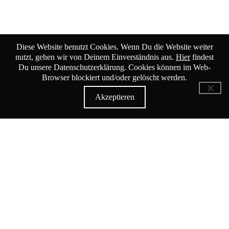
Diese Website benutzt Cookies. Wenn Du die Website weiter
nutzt, gehen wir von Deinem Einverständnis aus.
Hier
findest
Du unsere Datenschutzerklärung. Cookies können im Web-
Browser blockiert und/oder gelöscht werden.
Akzeptieren
KiK Kultur im Kammgarn
Baumgartenstrasse 19
8200 Schaffhausen
Tel: 052 624 01 40
Öffnungszeiten KiK-Büro:
Mittwoch - Freitag 14:00 - 17:00