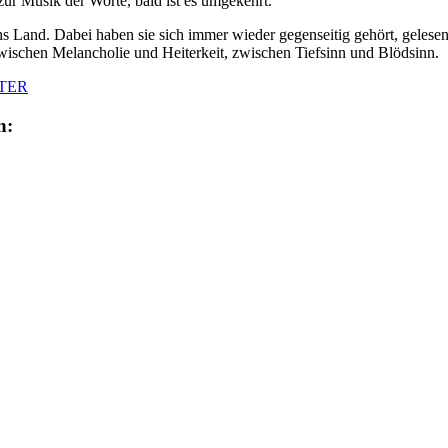
zur Musik der Worte, bald ist es umgekehrt.
s Land. Dabei haben sie sich immer wieder gegenseitig gehört, gelesen 
ischen Melancholie und Heiterkeit, zwischen Tiefsinn und Blödsinn.
TER
n: