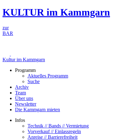
Zum
KULTUR im Kammgarn
Inhalt
springen
zur
BAR
Kultur im Kammgarn
Programm
Aktuelles Programm
Suche
Archiv
Team
Über uns
Newsletter
Die Kammgarn mieten
Infos
Technik // Bands // Vermietung
Vorverkauf // Einlassregeln
Anreise // Barrierefreiheit