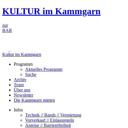
Zum
KULTUR im Kammgarn
Inhalt
springen
zur
BAR
Kultur im Kammgarn
Programm
Aktuelles Programm
Suche
Archiv
Team
Über uns
Newsletter
Die Kammgarn mieten
Infos
Technik // Bands // Vermietung
Vorverkauf // Einlassregeln
Anreise // Barrierefreiheit