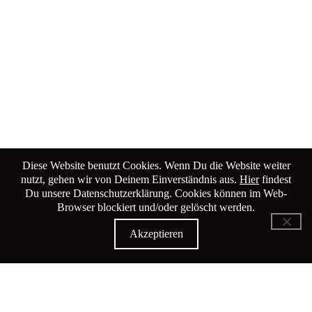
Diese Website benutzt Cookies. Wenn Du die Website weiter
nutzt, gehen wir von Deinem Einverständnis aus.
Hier
findest
Du unsere Datenschutzerklärung. Cookies können im Web-
Browser blockiert und/oder gelöscht werden.
KiK Kultur im Kammgarn
Akzeptieren
Baumgartenstrasse 19
8200 Schaffhausen
Tel: 052 624 01 40