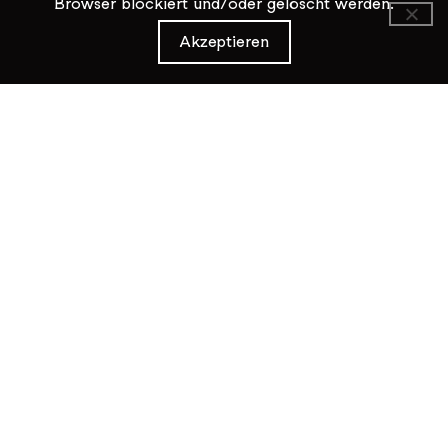
Browser blockiert und/oder gelöscht werden.
KiK Kultur im Kammgarn
Akzeptieren
Baumgartenstrasse 19
8200 Schaffhausen
Tel: 052 624 01 40
Öffnungszeiten KiK-Büro:
Mittwoch - Freitag 14:00 - 17:00
Kontaktformular
Datenschutz / Impressum