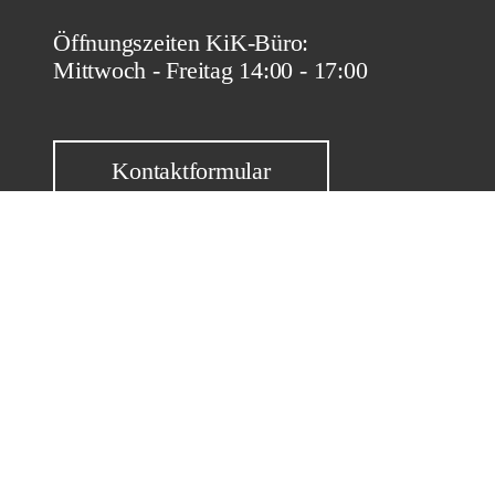
Öffnungszeiten KiK-Büro:
Mittwoch - Freitag 14:00 - 17:00
Kontaktformular
Datenschutz / Impressum
Diese Website benutzt Cookies. Wenn Du die Website weiter nutzt, gehe
werden.
Akzeptieren