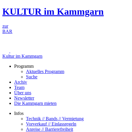
Zum
KULTUR im Kammgarn
Inhalt
springen
zur
BAR
Kultur im Kammgarn
Programm
Aktuelles Programm
Suche
Archiv
Team
Über uns
Newsletter
Die Kammgarn mieten
Infos
Technik // Bands // Vermietung
Vorverkauf // Einlassregeln
Anreise // Barrierefreiheit