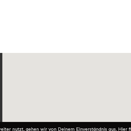
iter nutzt, gehen wir von Deinem Einverständnis aus.
Hier
f