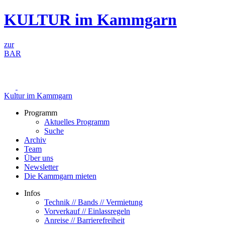
Zum
KULTUR im Kammgarn
Inhalt
springen
zur
BAR
Kultur im Kammgarn
Programm
Aktuelles Programm
Suche
Archiv
Team
Über uns
Newsletter
Die Kammgarn mieten
Infos
Technik // Bands // Vermietung
Vorverkauf // Einlassregeln
Anreise // Barrierefreiheit