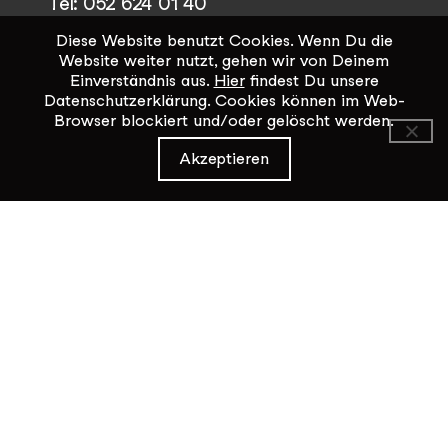
Tel: 052 624 01 40
Diese Website benutzt Cookies. Wenn Du die
Öffnungszeiten KiK-Büro:
Website weiter nutzt, gehen wir von Deinem
Mittwoch - Freitag 14:00 - 17:00
Einverständnis aus.
Hier
findest Du unsere
Datenschutzerklärung. Cookies können im Web-
Browser blockiert und/oder gelöscht werden.
Kontaktformular
Akzeptieren
Datenschutz / Impressum