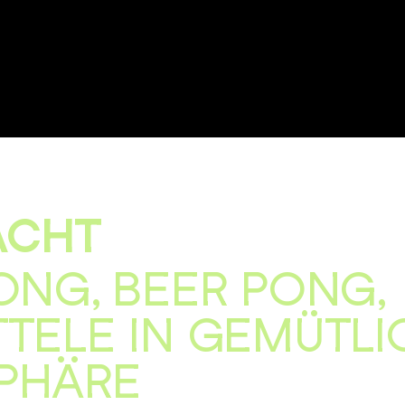
ACHT
ONG, BEER PONG,
TELE IN GEMÜTLI
PHÄRE