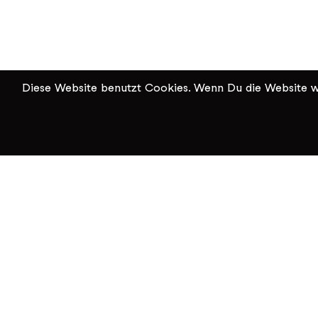
Diese Website benutzt Cookies. Wenn Du die Website we
KiK Kultur im Kammgarn
Baumgartenstrasse 19
8200 Schaffhausen