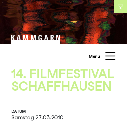
Zum
Inhalt
schliessen
schliessen
springen
Menü
14. FILMFESTIVAL
SCHAFFHAUSEN
DATUM
Samstag 27.03.2010