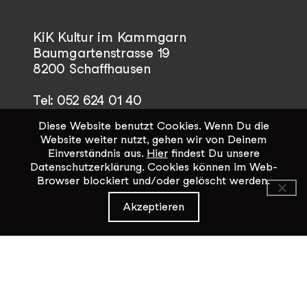
KiK Kultur im Kammgarn
Baumgartenstrasse 19
8200 Schaffhausen
Tel: 052 624 01 40
Diese Website benutzt Cookies. Wenn Du die
Öffnungszeiten KiK-Büro:
Website weiter nutzt, gehen wir von Deinem
Mittwoch - Freitag 14:00 - 17:00
Einverständnis aus.
Hier
findest Du unsere
Datenschutzerklärung. Cookies können im Web-
Browser blockiert und/oder gelöscht werden.
Kontaktformular
Akzeptieren
Datenschutz / Impressum