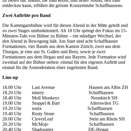
zu bieten hat. Bands, die man kennt, und neuer Sound, den man
entdecken kann, erfüllen die grösste Konzertstube Schaffhausens.
Zwei Auftritte pro Band
Die Kammgarnbühne wird für diesen Abend in der Mitte geteilt und
zu zwei Stages umfunktioniert. Ab 18 Uhr springt der Fokus im 15-
Minuten-Takt von Bühne zu Bühne – ein ständiger Wechsel, der
den Abend in Bewegung hält. Am Start sind acht Schaffhauser
Formationen, vier Bands aus dem Kanton Zürich, zwei aus dem
Thurgau, je eine aus St. Gallen und Bern, sowie je zwei
Formationen aus dem Hegau und aus Bayern. Jede Formation wird
zweimal auf der Bühne stehen: einmal für den eigenen Auftritt und
einmal für die Anmoderation einer zugelosten Band.
Line-up
18.00 Uhr Last Avenue Hausen am Albis ZH
18.20 Uhr misery Schaffhausen
18.40 Uhr Moll Monkeys Neunkirch SH
19.00 Uhr Stoppel & Bart Alterswilen TG
19.20 Uhr sonix Schaffhausen
19.40 Uhr Rusty Stone Schaffhausen
20.00 Uhr CloverLeaf Stein am Rhein SH
20.20 Uhr Mr.Mojo Schaffhausen
20.40 Uhr Shadoogies DE-Hegau