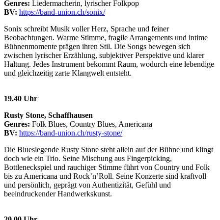
Genres:
Liedermacherin, lyrischer Folkpop
BV:
https://band-union.ch/sonix/
Sonix schreibt Musik voller Herz, Sprache und feiner
Beobachtungen. Warme Stimme, fragile Arrangements und intime
Bühnenmomente prägen ihren Stil. Die Songs bewegen sich
zwischen lyrischer Erzählung, subjektiver Perspektive und klarer
Haltung. Jedes Instrument bekommt Raum, wodurch eine lebendige
und gleichzeitig zarte Klangwelt entsteht.
19.40 Uhr
Rusty Stone, Schaffhausen
Genres:
Folk Blues, Country Blues, Americana
BV:
https://band-union.ch/rusty-stone/
Die Blueslegende Rusty Stone steht allein auf der Bühne und klingt
doch wie ein Trio. Seine Mischung aus Fingerpicking,
Bottleneckspiel und rauchiger Stimme führt von Country und Folk
bis zu Americana und Rock’n’Roll. Seine Konzerte sind kraftvoll
und persönlich, geprägt von Authentizität, Gefühl und
beeindruckender Handwerkskunst.
20.00 Uhr