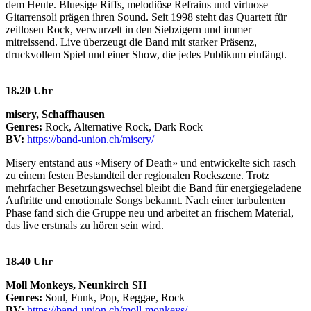
dem Heute. Bluesige Riffs, melodiöse Refrains und virtuose
Gitarrensoli prägen ihren Sound. Seit 1998 steht das Quartett für
zeitlosen Rock, verwurzelt in den Siebzigern und immer
mitreissend. Live überzeugt die Band mit starker Präsenz,
druckvollem Spiel und einer Show, die jedes Publikum einfängt.
18.20 Uhr
misery, Schaffhausen
Genres:
Rock, Alternative Rock, Dark Rock
BV:
https://band-union.ch/misery/
Misery entstand aus «Misery of Death» und entwickelte sich rasch
zu einem festen Bestandteil der regionalen Rockszene. Trotz
mehrfacher Besetzungswechsel bleibt die Band für energiegeladene
Auftritte und emotionale Songs bekannt. Nach einer turbulenten
Phase fand sich die Gruppe neu und arbeitet an frischem Material,
das live erstmals zu hören sein wird.
18.40 Uhr
Moll Monkeys, Neunkirch SH
Genres:
Soul, Funk, Pop, Reggae, Rock
BV:
https://band-union.ch/moll-monkeys/