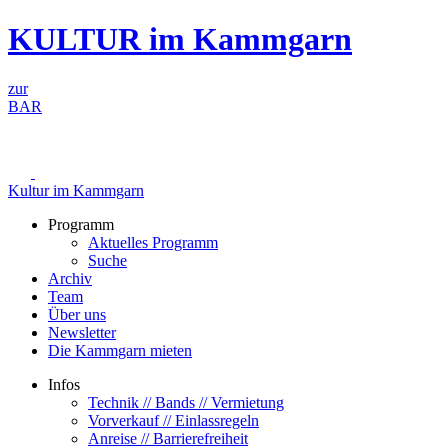
Zum
KULTUR im Kammgarn
Inhalt
springen
zur
BAR
Kultur im Kammgarn
Programm
Aktuelles Programm
Suche
Archiv
Team
Über uns
Newsletter
Die Kammgarn mieten
Infos
Technik // Bands // Vermietung
Vorverkauf // Einlassregeln
Anreise // Barrierefreiheit