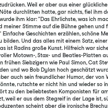
zudrücken. Weil er aber aus einer glücklich
öte durchlitten hatte, gar nichts, fiel ihm 
urde ihm klar: „Das Ehrlichste, was ich mach
nd meiner Stimme auf die Bühne gehen und 
 Einfache Geschichten erzählen, schöne Me
 bilden. Und das alles mit einem Satz, eine
s ist Radins große Kunst. Hilfreich war sich
voller Motown-, Stax- und Beatles-Platten a
n frühen Siebzigern wie Paul Simon, Cat S
rden und wo Bob Dylan hoch geschätzt wurd
aber auch sein freundlicher Humor, der von
nnte, rutschte er nicht hin und wieder so i
rt zu den beliebtesten Komponisten für a
tzt, weil er aus dem Stegreif in der Lage ist,
oduzenten scheint aber die ironische Brec