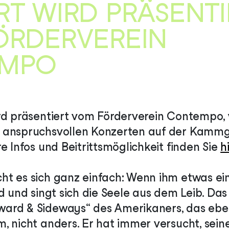
T WIRD PRÄSENTI
ÖRDERVEREIN
MPO
rd präsentiert vom Förderverein Contempo, 
 anspruchsvollen Konzerten auf der Kamm
e Infos und Beitrittsmöglichkeit finden Sie
h
t es sich ganz einfach: Wenn ihm etwas einf
d und singt sich die Seele aus dem Leib. Da
ard & Sideways“ des Amerikaners, das eben
, nicht anders. Er hat immer versucht, sei