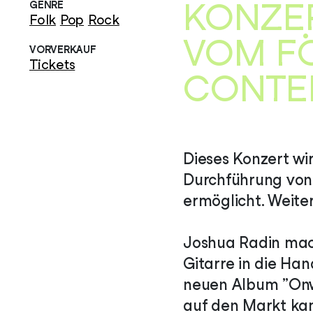
KONZER
GENRE
Folk
Pop
Rock
VOM F
VORVERKAUF
Tickets
CONTE
Dieses Konzert wi
Durchführung von
ermöglicht. Weiter
Joshua Radin mach
Gitarre in die Han
neuen Album „Onw
auf den Markt kam