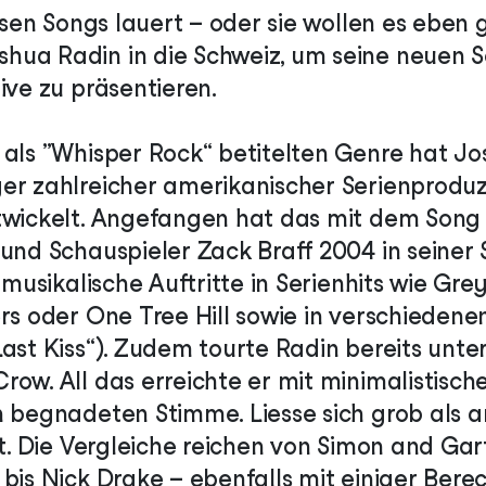
iesen Songs lauert – oder sie wollen es eben 
ua Radin in die Schweiz, um seine neuen S
ive zu präsentieren.
 als „Whisper Rock“ betitelten Genre hat Jo
er zahlreicher amerikanischer Serienprodu
twickelt. Angefangen hat das mit dem Song 
und Schauspieler Zack Braff 2004 in seiner 
n musikalische Auftritte in Serienhits wie Gr
rs oder One Tree Hill sowie in verschiedenen
Last Kiss“). Zudem tourte Radin bereits unte
ow. All das erreichte er mit minimalistische
n begnadeten Stimme. Liesse sich grob als 
st. Die Vergleiche reichen von Simon and Gar
bis Nick Drake – ebenfalls mit einiger Bere