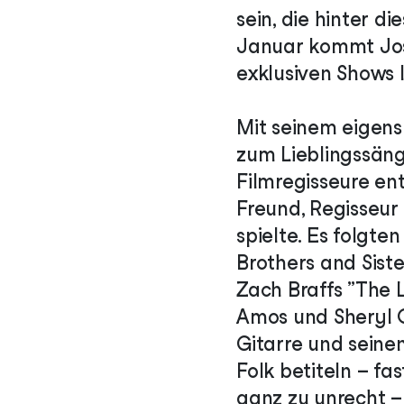
sein, die hinter d
Januar kommt Josh
exklusiven Shows l
Mit seinem eigens
zum Lieblingssäng
Filmregisseure en
Freund, Regisseur 
spielte. Es folgte
Brothers and Siste
Zach Braffs „The 
Amos und Sheryl Cr
Gitarre und seine
Folk betiteln – fa
ganz zu unrecht – 