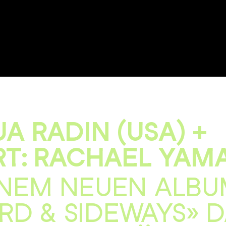
A RADIN (USA) +
RT: RACHAEL YAM
INEM NEUEN ALB
D & SIDEWAYS» D