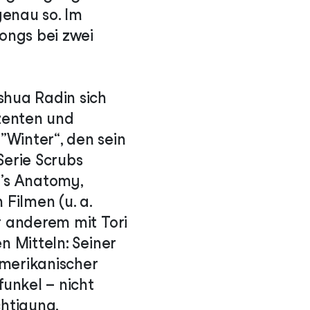
genau so. Im
ongs bei zwei
shua Radin sich
zenten und
„Winter“, den sein
Serie Scrubs
ey’s Anatomy,
 Filmen (u. a.
r anderem mit Tori
n Mitteln: Seiner
amerikanischer
funkel – nicht
chtigung.