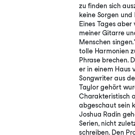
zu finden sich aus
keine Sorgen und N
Eines Tages aber w
meiner Gitarre u
Menschen singen.“
tolle Harmonien zu
Phrase brechen. Da
er in einem Haus 
Songwriter aus de
Taylor gehört wu
Charakteristisch 
abgeschaut sein kö
Joshua Radin gehö
Serien, nicht zule
schreiben. Den Pr