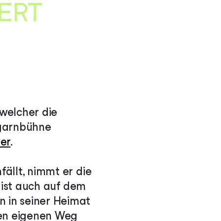
ERT
welcher die
garnbühne
ier
.
ällt, nimmt er die
s ist auch auf dem
 in seiner Heimat
nen eigenen Weg