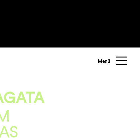
Menü
AGATA
UM
AS