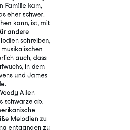
en Familie kam,
das eher schwer.
en kann, ist, mit
für andere
lodien schreiben,
r musikalischen
erlich auch, dass
ufwuchs, in dem
tevens und James
e.
 Woody Allen
ns schwarze ab.
merikanische
 süße Melodien zu
hung entgangen zu