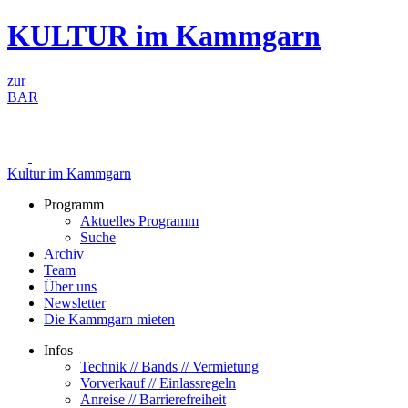
Zum
KULTUR im Kammgarn
Inhalt
springen
zur
BAR
Kultur im Kammgarn
Programm
Aktuelles Programm
Suche
Archiv
Team
Über uns
Newsletter
Die Kammgarn mieten
Infos
Technik // Bands // Vermietung
Vorverkauf // Einlassregeln
Anreise // Barrierefreiheit