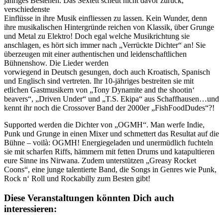
jähriges Bestehen. Das Sextett scheut nicht davor zurück,
verschiedenste
Einflüsse in ihre Musik einfliessen zu lassen. Kein Wunder, denn
ihre musikalischen Hintergründe reichen von Klassik, über Grunge
und Metal zu Elektro! Doch egal welche Musikrichtung sie
anschlagen, es hört sich immer nach „Verrückte Dichter“ an! Sie
überzeugen mit einer authentischen und leidenschaftlichen
Bühnenshow. Die Lieder werden
vorwiegend in Deutsch gesungen, doch auch Kroatisch, Spanisch
und Englisch sind vertreten. Ihr 10-jähriges bestreiten sie mit
etlichen Gastmusikern von „Tony Dynamite and the shootin‘
beavers“, „Driven Under“ und „T.S. Ekipa“ aus Schaffhausen…und
kennt ihr noch die Crossover Band der 2000er „FishFoodDudes“?!
Supported werden die Dichter von „OGMH“. Man werfe Indie,
Punk und Grunge in einen Mixer und schmettert das Resultat auf die
Bühne – voilà: OGMH! Energiegeladen und unermüdlich fuchteln
sie mit scharfen Riffs, hämmern mit fetten Drums und katapultieren
eure Sinne ins Nirwana. Zudem unterstützen „Greasy Rocket
Coons“, eine junge talentierte Band, die Songs in Genres wie Punk,
Rock n‘ Roll und Rockabilly zum Besten gibt!
Diese Veranstaltungen könnten Dich auch
interessieren: