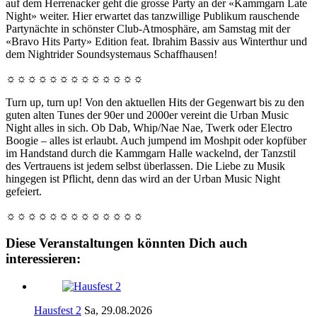
auf dem Herrenacker geht die grosse Party an der «Kammgarn Late
Night» weiter. Hier erwartet das tanzwillige Publikum rauschende
Partynächte in schönster Club-Atmosphäre, am Samstag mit der
«Bravo Hits Party» Edition feat. Ibrahim Bassiv aus Winterthur und
dem Nightrider Soundsystemaus Schaffhausen!
☼☼☼☼☼☼☼☼☼☼☼☼☼
Turn up, turn up! Von den aktuellen Hits der Gegenwart bis zu den
guten alten Tunes der 90er und 2000er vereint die Urban Music
Night alles in sich. Ob Dab, Whip/Nae Nae, Twerk oder Electro
Boogie – alles ist erlaubt. Auch jumpend im Moshpit oder kopfüber
im Handstand durch die Kammgarn Halle wackelnd, der Tanzstil
des Vertrauens ist jedem selbst überlassen. Die Liebe zu Musik
hingegen ist Pflicht, denn das wird an der Urban Music Night
gefeiert.
☼☼☼☼☼☼☼☼☼☼☼☼☼
Diese Veranstaltungen könnten Dich auch
interessieren:
Hausfest 2
Sa, 29.08.2026