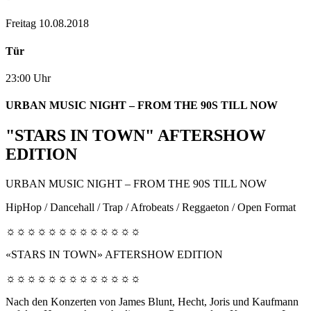
Freitag 10.08.2018
Tür
23:00 Uhr
URBAN MUSIC NIGHT – FROM THE 90S TILL NOW
"STARS IN TOWN" AFTERSHOW
EDITION
URBAN MUSIC NIGHT – FROM THE 90S TILL NOW
HipHop / Dancehall / Trap / Afrobeats / Reggaeton / Open Format
☼☼☼☼☼☼☼☼☼☼☼☼☼
«STARS IN TOWN» AFTERSHOW EDITION
☼☼☼☼☼☼☼☼☼☼☼☼☼
Nach den Konzerten von James Blunt, Hecht, Joris und Kaufmann