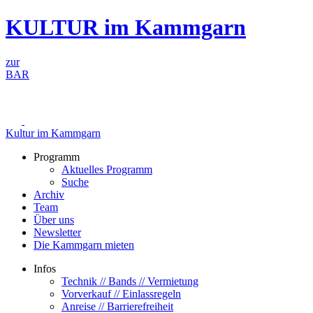
Zum
KULTUR im Kammgarn
Inhalt
springen
zur
BAR
Kultur im Kammgarn
Programm
Aktuelles Programm
Suche
Archiv
Team
Über uns
Newsletter
Die Kammgarn mieten
Infos
Technik // Bands // Vermietung
Vorverkauf // Einlassregeln
Anreise // Barrierefreiheit