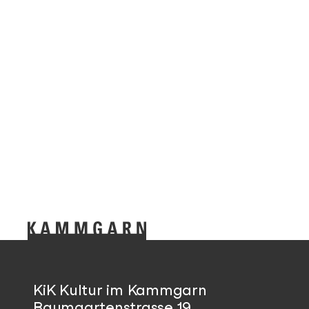
KiK Kultur im Kammgarn
Baumgartenstrasse 19