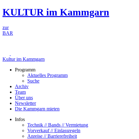
Zum
KULTUR im Kammgarn
Inhalt
springen
zur
BAR
Kultur im Kammgarn
Programm
Aktuelles Programm
Suche
Archiv
Team
Über uns
Newsletter
Die Kammgarn mieten
Infos
Technik // Bands // Vermietung
Vorverkauf // Einlassregeln
Anreise // Barrierefreiheit