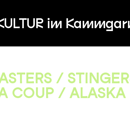
KULTUR im Kammgar
ASTERS / STINGER
 COUP / ALASKA