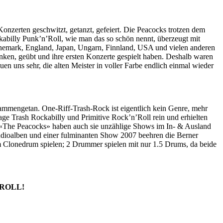
onzerten geschwitzt, getanzt, gefeiert. Die Peacocks trotzen dem
ckabilly Punk’n’Roll, wie man das so schön nennt, überzeugt mit
Dänemark, England, Japan, Ungarn, Finnland, USA und vielen anderen
ken, geübt und ihre ersten Konzerte gespielt haben. Deshalb waren
en uns sehr, die alten Meister in voller Farbe endlich einmal wieder
ammengetan. One-Riff-Trash-Rock ist eigentlich kein Genre, mehr
e Trash Rockabilly und Primitive Rock’n’Roll rein und erhielten
nd «The Peacocks» haben auch sie unzählige Shows im In- & Ausland
Studioalben und einer fulminanten Show 2007 beehren die Berner
m Clonedrum spielen; 2 Drummer spielen mit nur 1.5 Drums, da beide
ROLL!