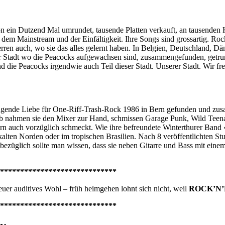
n ein Dutzend Mal umrundet, tausende Platten verkauft, an tausenden K
 dem Mainstream und der Einfältigkeit. Ihre Songs sind grossartig. Ro
rren auch, wo sie das alles gelernt haben. In Belgien, Deutschland, 
r Stadt wo die Peacocks aufgewachsen sind, zusammengefunden, getrun
 die Peacocks irgendwie auch Teil dieser Stadt. Unserer Stadt. Wir freu
ingende Liebe für One-Riff-Trash-Rock 1986 in Bern gefunden und zus
b nahmen sie den Mixer zur Hand, schmissen Garage Punk, Wild Teenag
ndern auch vorzüglich schmeckt. Wie ihre befreundete Winterthurer Ba
 kalten Norden oder im tropischen Brasilien. Nach 8 veröffentlichten 
züglich sollte man wissen, dass sie neben Gitarre und Bass mit eine
*****************************
er auditives Wohl – früh heimgehen lohnt sich nicht, weil
ROCK’N’
*****************************