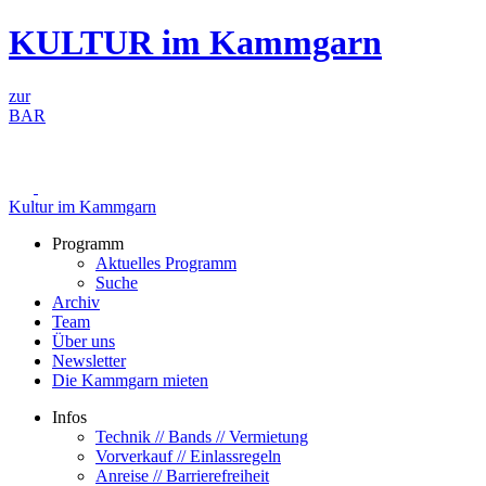
Zum
KULTUR im Kammgarn
Inhalt
springen
zur
BAR
Kultur im Kammgarn
Programm
Aktuelles Programm
Suche
Archiv
Team
Über uns
Newsletter
Die Kammgarn mieten
Infos
Technik // Bands // Vermietung
Vorverkauf // Einlassregeln
Anreise // Barrierefreiheit