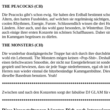
THE PEACOCKS (CH)
Die Peacocks gibt’s schon ewig. Sie haben den Erdball bestimmt scho
Altern, den harten Fussböden, auf welchen sie regelmässig nächtigen,
coolen Rhythmen, Energie, Furore. Schlussendlich wissen die drei He
Ländern. Aber auch, und das wohl ganz besonders, in Winterthur. De
auch einige ihrer ersten Konzerte im schönen Schaffhausen. Daher sind
im Kammgarn begrüssen zu dürfen.
THE MONSTERS (CH)
Die wunderbar draufgängerische Truppe hat sich durch ihre durchdr
wohl ein Lebensstil. The Monsters mögen keinen «Pop-Shit». Deshal
einen tiefschwarzen Smoothie, der nicht nur Energielieferant ist so
gespielt und bewiesen, dass sie jede Stage niederbrennen, egal ob im
Herren nun wieder einmal die hitzebeständige Kammgarnbühne. Diesbe
dieselbe Basedrum benutzen. Yeah!
*******************************************************
Zwischen und nach den Konzerten sorgt der fabulöse DJ GLAM für eu
*******************************************************