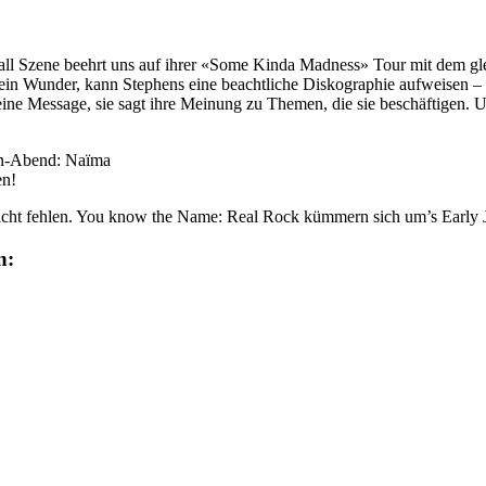
ll Szene beehrt uns auf ihrer «Some Kinda Madness» Tour mit dem g
in Wunder, kann Stephens eine beachtliche Diskographie aufweisen – au
 eine Message, sie sagt ihre Meinung zu Themen, die sie beschäftigen. U
den-Abend: Naïma
en!
cht fehlen. You know the Name: Real Rock kümmern sich um’s Early Ju
n: