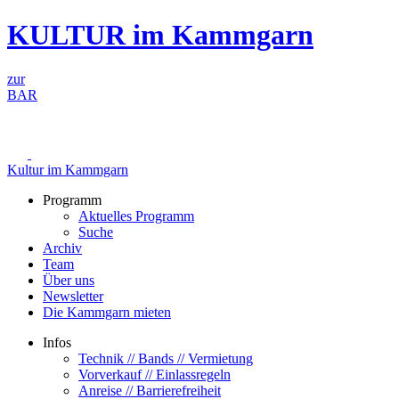
Zum
KULTUR im Kammgarn
Inhalt
springen
zur
BAR
Kultur im Kammgarn
Programm
Aktuelles Programm
Suche
Archiv
Team
Über uns
Newsletter
Die Kammgarn mieten
Infos
Technik // Bands // Vermietung
Vorverkauf // Einlassregeln
Anreise // Barrierefreiheit