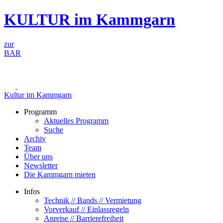
Zum
KULTUR im Kammgarn
Inhalt
springen
zur
BAR
Kultur im Kammgarn
Programm
Aktuelles Programm
Suche
Archiv
Team
Über uns
Newsletter
Die Kammgarn mieten
Infos
Technik // Bands // Vermietung
Vorverkauf // Einlassregeln
Anreise // Barrierefreiheit