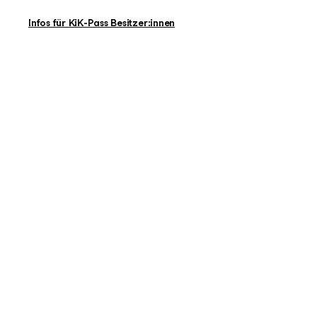
Infos für KiK-Pass Besitzer:innen