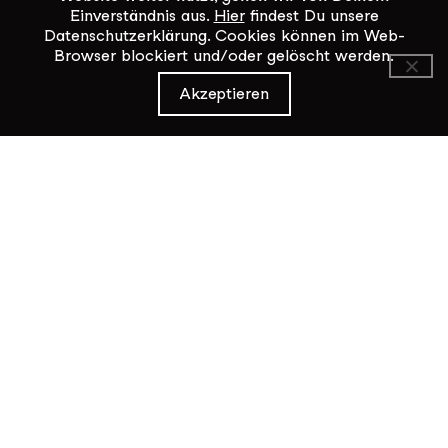
Einverständnis aus.
Hier
findest Du unsere
Datenschutzerklärung. Cookies können im Web-
Browser blockiert und/oder gelöscht werden.
KiK Kultur im Kammgarn
Akzeptieren
Baumgartenstrasse 19
8200 Schaffhausen
Tel: 052 624 01 40
Öffnungszeiten KiK-Büro:
Mittwoch - Freitag 14:00 - 17:00
Kontaktformular
Datenschutz / Impressum