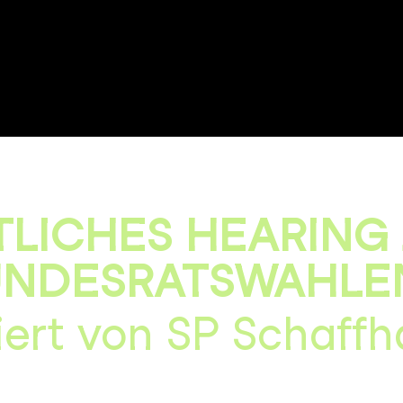
LICHES HEARING
UNDESRATSWAHLE
iert von SP Schaff