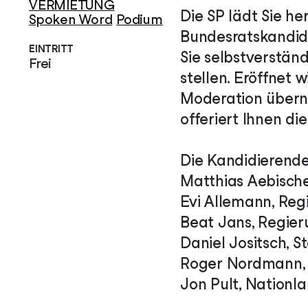
VERMIETUNG
Die SP lädt Sie he
Spoken Word
Podium
Bundesratskandida
EINTRITT
Sie selbstverstän
Frei
stellen. Eröffnet
Moderation übern
offeriert Ihnen d
Die Kandidierende
Matthias Aebische
Evi Allemann, Reg
Beat Jans, Regier
Daniel Jositsch, S
Roger Nordmann, 
Jon Pult, Nationl