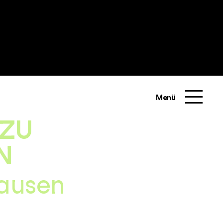
Menü
 ZU
N
hausen