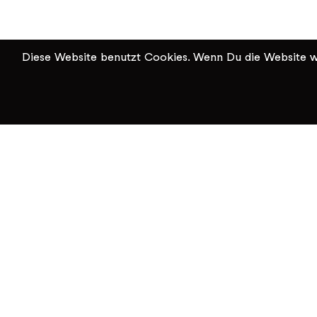
Diese Website benutzt Cookies. Wenn Du die Website we
KiK Kultur im Kammgarn
Baumgartenstrasse 19
8200 Schaffhausen
Tel: 052 624 01 40