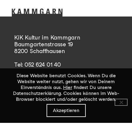
KiK Kultur im Kammgarn
Baumgartenstrasse 19
8200 Schaffhausen
Tel: 052 624 01 40
Diese Website benutzt Cookies. Wenn Du die
Öffnungszeiten KiK-Büro:
Website weiter nutzt, gehen wir von Deinem
Mittwoch - Freitag 14:00 - 17:00
Einverständnis aus.
Hier
findest Du unsere
Datenschutzerklärung. Cookies können im Web-
Browser blockiert und/oder gelöscht werden.
Kontaktformular
Akzeptieren
Datenschutz / Impressum