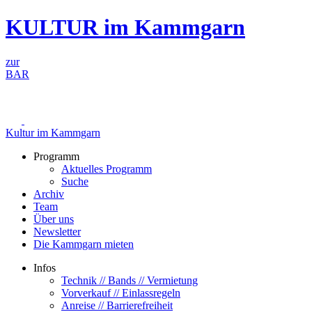
Zum
KULTUR im Kammgarn
Inhalt
springen
zur
BAR
Kultur im Kammgarn
Programm
Aktuelles Programm
Suche
Archiv
Team
Über uns
Newsletter
Die Kammgarn mieten
Infos
Technik // Bands // Vermietung
Vorverkauf // Einlassregeln
Anreise // Barrierefreiheit