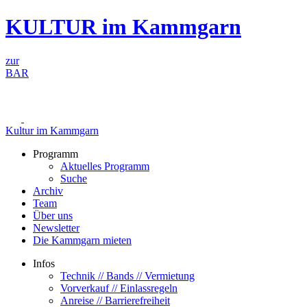
Zum
KULTUR im Kammgarn
Inhalt
springen
zur
BAR
Kultur im Kammgarn
Programm
Aktuelles Programm
Suche
Archiv
Team
Über uns
Newsletter
Die Kammgarn mieten
Infos
Technik // Bands // Vermietung
Vorverkauf // Einlassregeln
Anreise // Barrierefreiheit