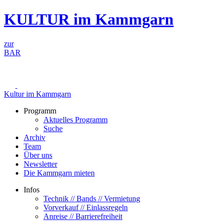
Zum
KULTUR im Kammgarn
Inhalt
springen
zur
BAR
Kultur im Kammgarn
Programm
Aktuelles Programm
Suche
Archiv
Team
Über uns
Newsletter
Die Kammgarn mieten
Infos
Technik // Bands // Vermietung
Vorverkauf // Einlassregeln
Anreise // Barrierefreiheit