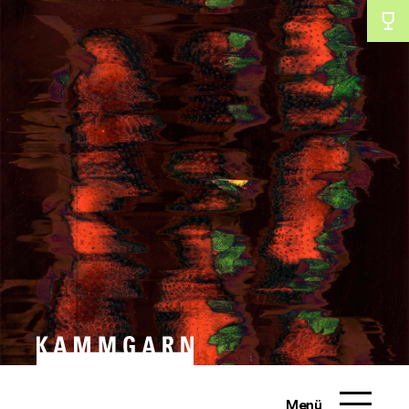
Zum
Inhalt
schliessen
schliessen
springen
Menü