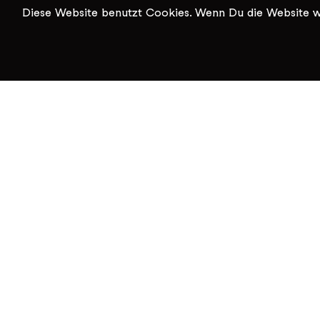
Diese Website benutzt Cookies. Wenn Du die Website we
KiK Kultur im Kammgarn
Baumgartenstrasse 19
8200 Schaffhausen
Tel: 052 624 01 40
Öffnungszeiten KiK-Büro:
Mittwoch - Freitag 14:00 - 17:00