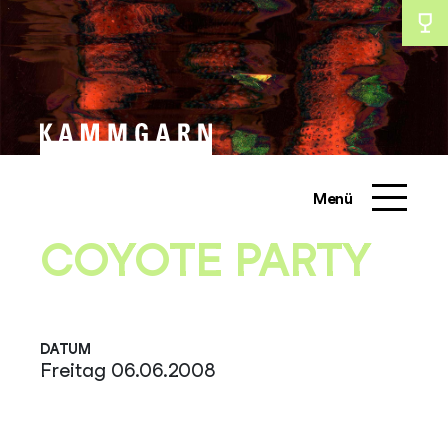
Zum
Inhalt
schliessen
schliessen
springen
Menü
COYOTE PARTY
DATUM
Freitag 06.06.2008