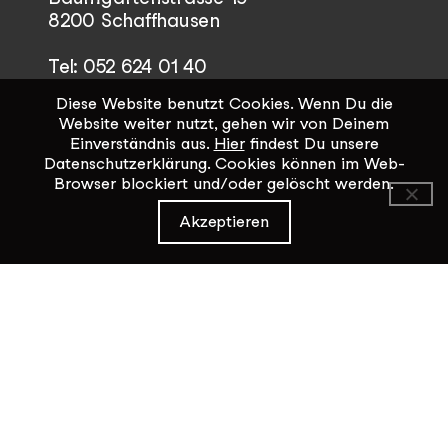
8200 Schaffhausen
Tel: 052 624 01 40
Diese Website benutzt Cookies. Wenn Du die
Öffnungszeiten KiK-Büro:
Website weiter nutzt, gehen wir von Deinem
Mittwoch - Freitag 14:00 - 17:00
Einverständnis aus.
Hier
findest Du unsere
Datenschutzerklärung. Cookies können im Web-
Browser blockiert und/oder gelöscht werden.
Kontaktformular
Akzeptieren
Datenschutz / Impressum