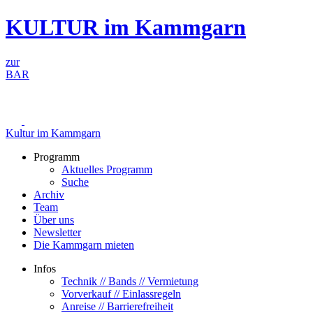
Zum
KULTUR im Kammgarn
Inhalt
springen
zur
BAR
Kultur im Kammgarn
Programm
Aktuelles Programm
Suche
Archiv
Team
Über uns
Newsletter
Die Kammgarn mieten
Infos
Technik // Bands // Vermietung
Vorverkauf // Einlassregeln
Anreise // Barrierefreiheit