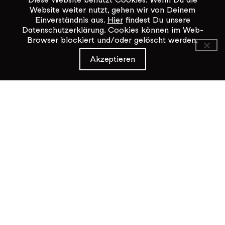
Öffnungszeiten KiK-Büro:
Website weiter nutzt, gehen wir von Deinem
Mittwoch - Freitag 14:00 - 17:00
Einverständnis aus.
Hier
findest Du unsere
Datenschutzerklärung. Cookies können im Web-
Browser blockiert und/oder gelöscht werden.
Kontaktformular
Akzeptieren
Datenschutz / Impressum