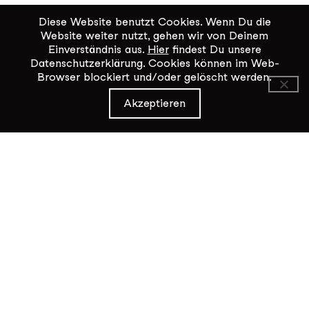
Diese Website benutzt Cookies. Wenn Du die
Website weiter nutzt, gehen wir von Deinem
Einverständnis aus.
Hier
findest Du unsere
Datenschutzerklärung. Cookies können im Web-
Browser blockiert und/oder gelöscht werden.
KiK Kultur im Kammgarn
Akzeptieren
Baumgartenstrasse 19
8200 Schaffhausen
Tel: 052 624 01 40
Öffnungszeiten KiK-Büro:
Mittwoch - Freitag 14:00 - 17:00
Kontaktformular