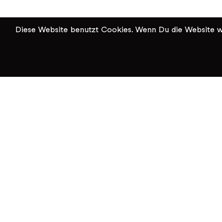
Diese Website benutzt Cookies. Wenn Du die Website we
KiK Kultur im Kammgarn
Baumgartenstrasse 19
8200 Schaffhausen
Tel: 052 624 01 40