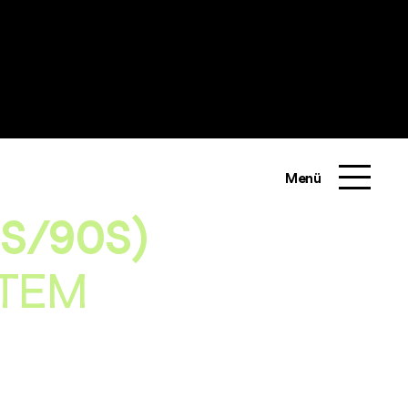
Menü
S/90S)
STEM