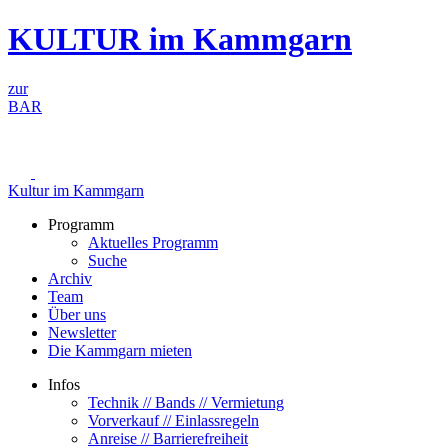
Zum
KULTUR im Kammgarn
Inhalt
springen
zur
BAR
Kultur im Kammgarn
Programm
Aktuelles Programm
Suche
Archiv
Team
Über uns
Newsletter
Die Kammgarn mieten
Infos
Technik // Bands // Vermietung
Vorverkauf // Einlassregeln
Anreise // Barrierefreiheit