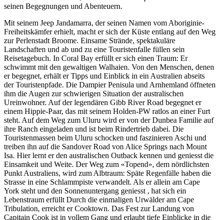
seinen Begegnungen und Abenteuern.
Mit seinem Jeep Jandamarra, der seinen Namen vom Aboriginie-
Freiheitskämfer erhielt, macht er sich der Küste entlang auf den Weg
zur Perlenstadt Broome. Einsame Strände, spektakuläre
Landschaften und ab und zu eine Touristenfalle füllen sein
Reisetagebuch. In Coral Bay erfüllt er sich einen Traum: Er
schwimmt mit den gewaltigen Walhaien. Von den Menschen, denen
er begegnet, erhält er Tipps und Einblick in ein Australien abseits
der Touristenpfade. Die Dampier Penisula und Arnhemland öffneten
ihm die Augen zur schwierigen Situation der australischen
Ureinwohner. Auf der legendären Gibb River Road begegnet er
einem Hippie-Paar, das mit seinem Holden-PW ratlos an einer Furt
steht. Auf dem Weg zum Uluru wird er von der Dunbea Familie auf
ihre Ranch eingeladen und ist beim Rindertrieb dabei. Die
Touristenmassen beim Uluru schocken und faszinieren Aschi und
treiben ihn auf die Sandover Road von Alice Springs nach Mount
Isa. Hier lernt er den australischen Outback kennen und geniesst die
Einsamkeit und Weite. Der Weg zum «Topend», dem nördlichsten
Punkt Australiens, wird zum Albtraum: Späte Regenfälle haben die
Strasse in eine Schlammpiste verwandelt. Als er allein am Cape
York steht und den Sonnenuntergang geniesst , hat sich ein
Lebenstraum erfüllt Durch die einmaligen Urwälder am Cape
Tribulation, erreicht er Cooktown. Das Fest zur Landung von
Capitain Cook ist in vollem Gang und erlaubt tiefe Einblicke in die